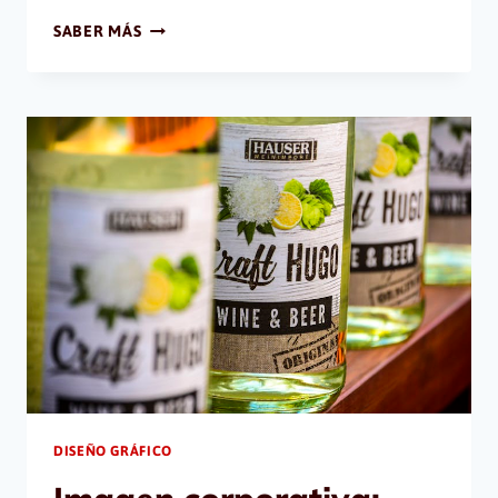
INTERNAUTAS
SABER MÁS
EN
MÉXICO:
7
GRÁFICOS
SOBRE
EL
USO
DEL
INTERNET
2018
DISEÑO GRÁFICO