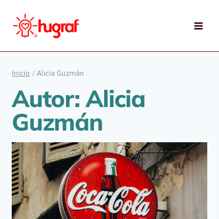
Saltar
al
contenido
Inicio
/
Alicia Guzmán
Autor: Alicia
Guzmán