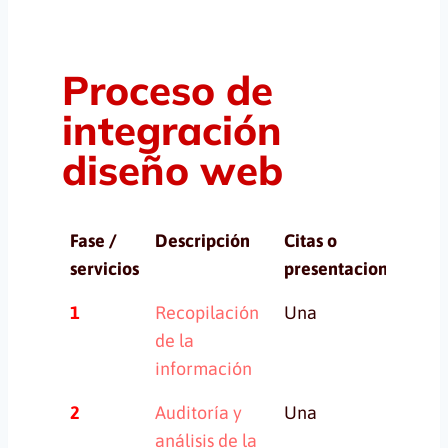
Proceso de
integración
diseño web
Fase /
Descripción
Citas o
Pro
servicios
presentaciones
Fase /
Descripción
Citas o
Pro
1
Recopilación
Una
n/
servicios
presentaciones
de la
información
2
Auditoría y
Una
Un
análisis de la