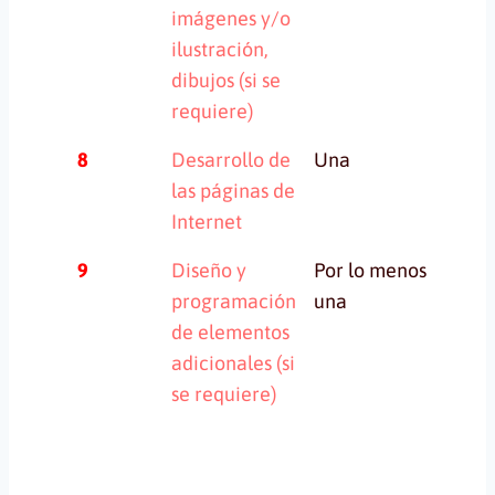
imágenes y/o
ilustración,
dibujos (si se
requiere)
8
Desarrollo de
Una
Un
las páginas de
Internet
9
Diseño y
Por lo menos
Un
programación
una
ca
de elementos
co
adicionales (si
se requiere)