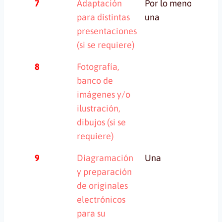
7
Adaptación
Por lo menos
Un
para distintas
una
c
presentaciones
ap
(si se requiere)
8
Fotografía,
banco de
imágenes y/o
ilustración,
dibujos (si se
requiere)
9
Diagramación
Una
y preparación
de originales
electrónicos
para su