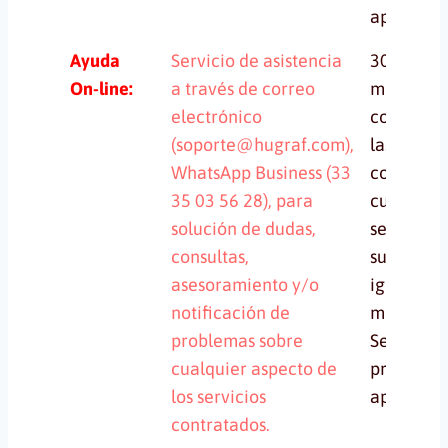
aplica.
Ayuda
Servicio de asistencia
30 o más
On-line:
a través de correo
minutos s
electrónico
contabili
(soporte@hugraf.com),
las horas
WhatsApp Business (33
contratad
35 03 56 28), para
cuando el
solución de dudas,
servicio e
consultas,
suscripci
asesoramiento y/o
iguala
notificación de
mensual.
problemas sobre
Servicio 
cualquier aspecto de
proyecto 
los servicios
aplica.
contratados.