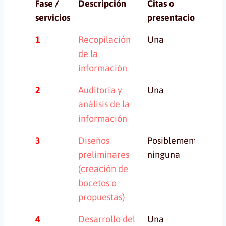
Fase /
Descripción
Citas o
Pr
servicios
presentaciones
Fase /
Descripción
Citas o
Pr
1
Recopilación
Una
n/
servicios
presentaciones
de la
información
2
Auditoría y
Una
U
análisis de la
información
3
Diseños
Posiblemente
Va
preliminares
ninguna
(creación de
bocetos o
propuestas)
4
Desarrollo del
Una
Do