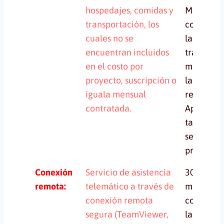
hospedajes, comidas y
México, s
transportación, los
contabili
cuales no se
las horas
encuentran incluidos
traslado a
en el costo por
misma, m
proyecto, suscripción o
las horas
iguala mensual
retorno.
contratada.
Aplica
también a
servicio p
proyecto.
Conexión
Servicio de asistencia
30 o más
remota:
telemático a través de
minutos s
conexión remota
contabili
segura (TeamViewer,
las horas