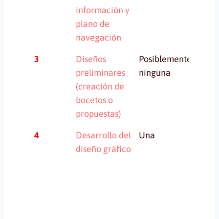
información y
plano de
navegación
3
Diseños
Posiblemente
Var
preliminares
ninguna
(creación de
bocetos o
propuestas)
4
Desarrollo del
Una
Una
diseño gráfico