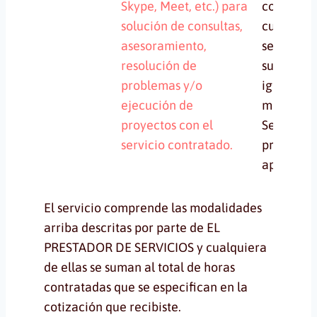
Skype, Meet, etc.) para
contratad
solución de consultas,
cuando el
asesoramiento,
servicio e
resolución de
suscripci
problemas y/o
iguala
ejecución de
mensual.
proyectos con el
Servicio 
servicio contratado.
proyecto 
aplica.
El servicio comprende las modalidades
arriba descritas por parte de EL
PRESTADOR DE SERVICIOS y cualquiera
de ellas se suman al total de horas
contratadas que se especifican en la
cotización que recibiste.