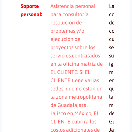
Soporte
Asistencia personal
Las horas
personal:
para consultoría,
contratad
resolución de
definen e
problemas y/o
cotizació
ejecución de
cuando el
proyectos sobre los
servicio e
servicios contratados
suscripci
en la oficina matriz de
iguala
EL CLIENTE. Si EL
mensual, s
CLIENTE tiene varias
en una se
sedes, que no están en
que no es
la zona metropolitana
la zona
de Guadalajara,
metropol
Jalisco en México, EL
de
CLIENTE cubrirá los
Guadalaja
costos adicionales de
Jalisco,