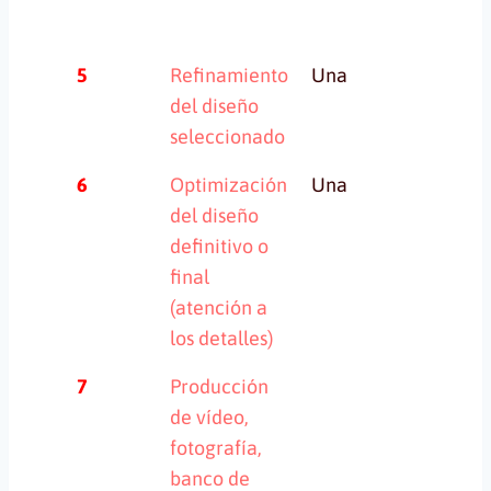
5
Refinamiento
Una
Una
del diseño
seleccionado
6
Optimización
Una
Un
del diseño
definitivo o
final
(atención a
los detalles)
7
Producción
de vídeo,
fotografía,
banco de