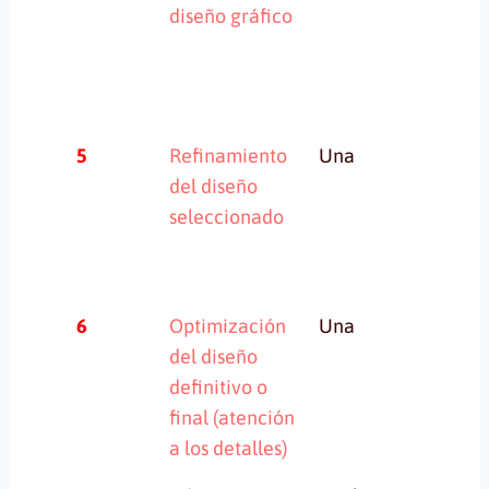
diseño gráfico
5
Refinamiento
Una
Un
del diseño
seleccionado
6
Optimización
Una
U
del diseño
definitivo o
final (atención
a los detalles)