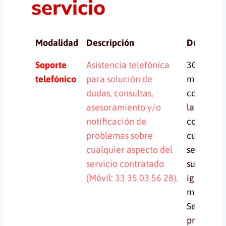
servicio
Modalidad
Descripción
Duración
Modalidad
Descripción
Duración
Soporte
Asistencia telefónica
30 o más
telefónico
para solución de
minutos s
dudas, consultas,
contabili
asesoramiento y/o
las horas
notificación de
contratad
problemas sobre
cuando el
cualquier aspecto del
servicio e
servicio contratado
suscripci
(Móvil: 33 35 03 56 28).
iguala
mensual.
Servicio 
proyecto 