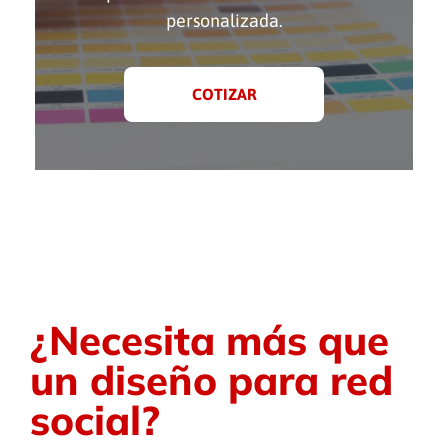
personalizada.
COTIZAR
¿Necesita más que
un diseño para red
social?