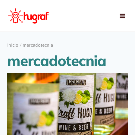
Saltar
al
contenido
Inicio
/
mercadotecnia
mercadotecnia