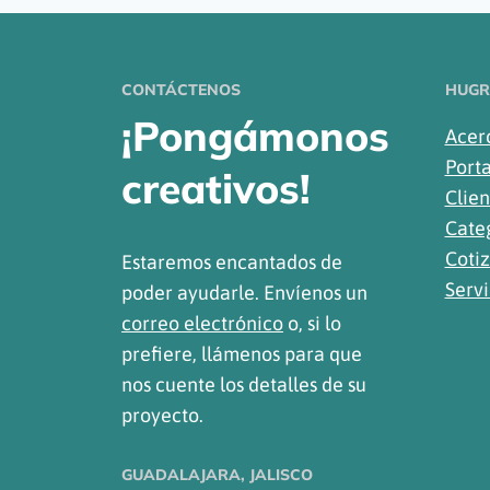
CONTÁCTENOS
HUGR
¡Pongámonos
Acer
Porta
creativos!
Clien
Cate
Cotiz
Estaremos encantados de
Servi
poder ayudarle. Envíenos un
correo electrónico
o, si lo
prefiere, llámenos para que
nos cuente los detalles de su
proyecto.
GUADALAJARA, JALISCO