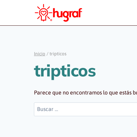
Saltar
al
contenido
Inicio
/
tripticos
tripticos
Parece que no encontramos lo que estás 
Buscar: